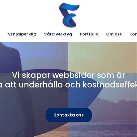
b
Vi hjälper dig
Våra verktyg
Portfolio
Om oss
Kon
Vi skapar webbsidor som är
a att underhålla och kostnadseffek
Kontakta oss