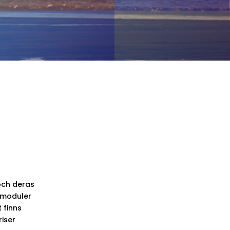
och deras
a moduler
 finns
riser