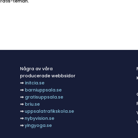
gratis-teman.
Några av våra
producerade webbsidor
⇒
initcia.se
⇒
barniuppsala.se
⇒
gratisuppsala.se
⇒
briu.se
⇒
uppsalatrafikskola.se
⇒
nybyvision.se
⇒
yingyoga.se