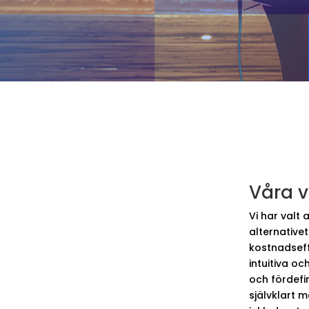
Våra v
Vi har valt
alternative
kostnadseff
intuitiva oc
och fördefi
självklart 