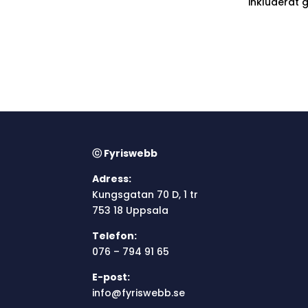
inkluderat 
ⓒ Fyriswebb
Adress:
Kungsgatan 70 D, 1 tr
753 18 Uppsala
Telefon:
076 – 794 91 65
E-post:
info@fyriswebb.se