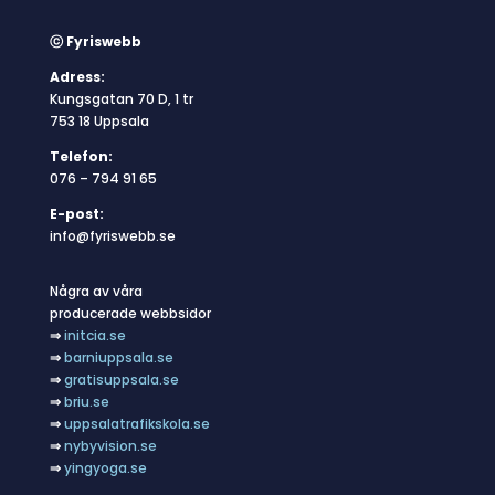
ⓒ Fyriswebb
Adress:
Kungsgatan 70 D, 1 tr
753 18 Uppsala
Telefon:
076 – 794 91 65
E-post:
info@fyriswebb.se
Några av våra
producerade webbsidor
⇒
initcia.se
⇒
barniuppsala.se
⇒
gratisuppsala.se
⇒
briu.se
⇒
uppsalatrafikskola.se
⇒
nybyvision.se
⇒
yingyoga.se