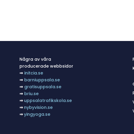
Några av våra
producerade webbsidor
⇒
initcia.se
⇒
barniuppsala.se
⇒
gratisuppsala.se
⇒
briu.se
⇒
uppsalatrafikskola.se
⇒
nybyvision.se
⇒
yingyoga.se