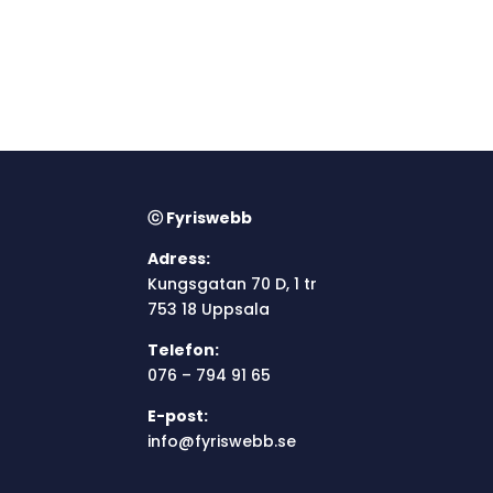
ⓒ Fyriswebb
Adress:
Kungsgatan 70 D, 1 tr
753 18 Uppsala
Telefon:
076 – 794 91 65
E-post:
info@fyriswebb.se