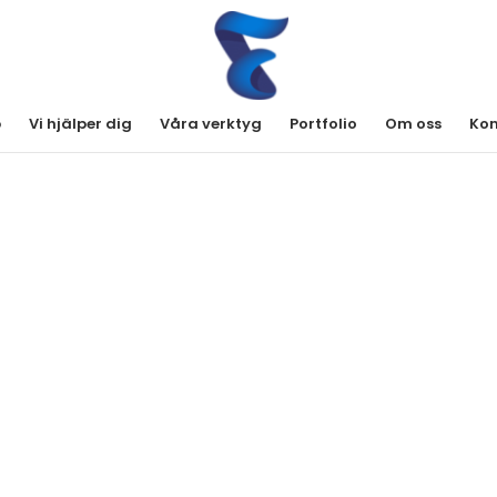
b
Vi hjälper dig
Våra verktyg
Portfolio
Om oss
Kon