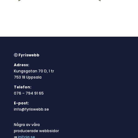
ⓒ Fyriswebb
Adress:
Kungsgatan 70 D, 1 tr
753 18 Uppsala
Telefon:
076 – 794 91 65
E-post:
info@fyriswebb.se
Några av våra
producerade webbsidor
⇒
initcia.se