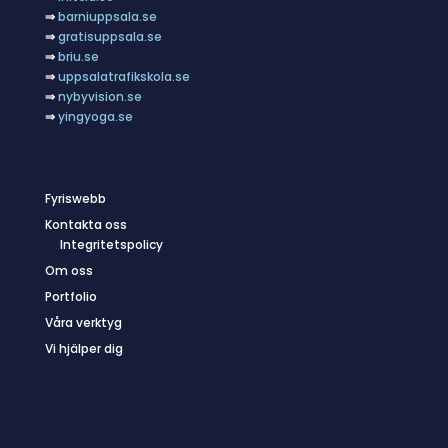
⇒
barniuppsala.se
⇒
gratisuppsala.se
⇒
briu.se
⇒
uppsalatrafikskola.se
⇒
nybyvision.se
⇒
yingyoga.se
Fyriswebb
Kontakta oss
Integritetspolicy
Om oss
Portfolio
Våra verktyg
Vi hjälper dig