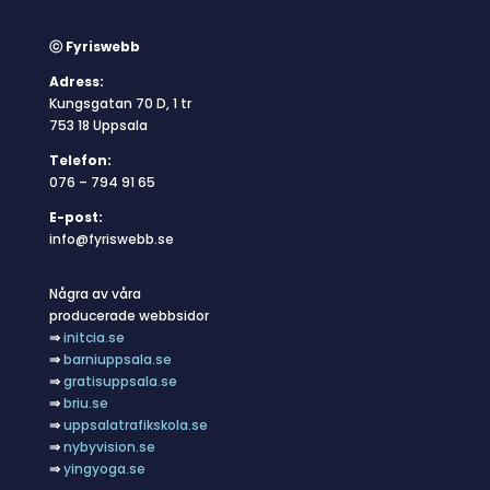
ⓒ Fyriswebb
Adress:
Kungsgatan 70 D, 1 tr
753 18 Uppsala
Telefon:
076 – 794 91 65
E-post:
info@fyriswebb.se
Några av våra
producerade webbsidor
⇒
initcia.se
⇒
barniuppsala.se
⇒
gratisuppsala.se
⇒
briu.se
⇒
uppsalatrafikskola.se
⇒
nybyvision.se
⇒
yingyoga.se