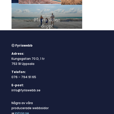
ⓒ Fyriswebb
Adress:
Kungsgatan 70 D, 1 tr
753 18 Uppsala
Telefon:
076 – 794 91 65
E-post:
info@fyriswebb.se
Några av våra
producerade webbsidor
⇒
initcia.se