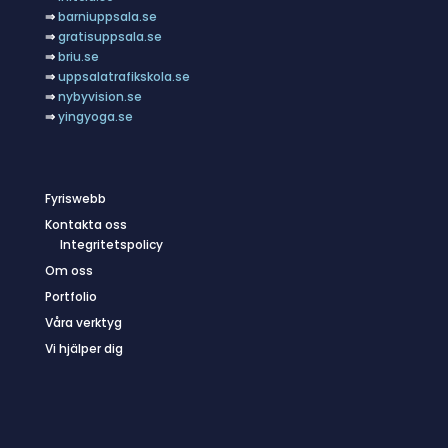
⇒
barniuppsala.se
⇒
gratisuppsala.se
⇒
briu.se
⇒
uppsalatrafikskola.se
⇒
nybyvision.se
⇒
yingyoga.se
Fyriswebb
Kontakta oss
Integritetspolicy
Om oss
Portfolio
Våra verktyg
Vi hjälper dig