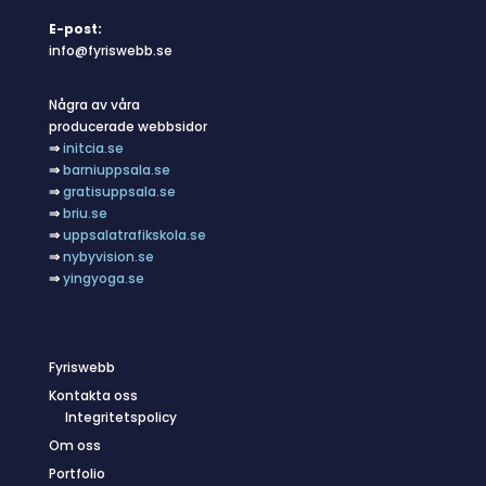
E-post:
info@fyriswebb.se
Några av våra
producerade webbsidor
⇒
initcia.se
⇒
barniuppsala.se
⇒
gratisuppsala.se
⇒
briu.se
⇒
uppsalatrafikskola.se
⇒
nybyvision.se
⇒
yingyoga.se
Fyriswebb
Kontakta oss
Integritetspolicy
Om oss
Portfolio